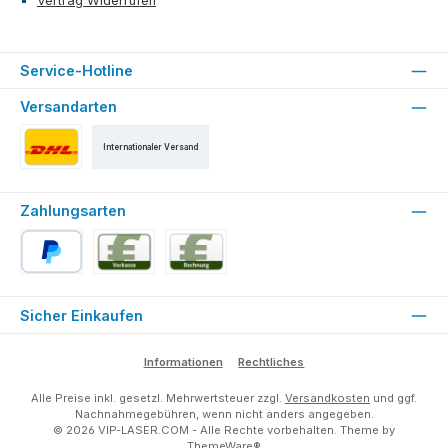
Vertrag Widerrufen
Service-Hotline
Versandarten
Internationaler Versand
Versand als DHL Paket
Zahlungsarten
PayPal
Vorkasse
Rechnung für Stammkunden (ab der 2. Bestell
Sicher Einkaufen
Informationen
Rechtliches
Alle Preise inkl. gesetzl. Mehrwertsteuer zzgl.
Versandkosten
und ggf.
Nachnahmegebühren, wenn nicht anders angegeben.
© 2026 VIP-LASER.COM - Alle Rechte vorbehalten. Theme by
ThemeWare®