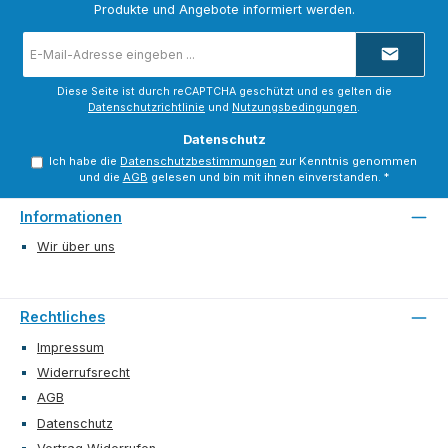
Produkte und Angebote informiert werden.
E-
Mail-
Adresse
*
Diese Seite ist durch reCAPTCHA geschützt und es gelten die
Datenschutzrichtlinie
und
Nutzungsbedingungen
.
Datenschutz
Ich habe die
Datenschutzbestimmungen
zur Kenntnis genommen
und die
AGB
gelesen und bin mit ihnen einverstanden.
*
Informationen
Wir über uns
Rechtliches
Impressum
Widerrufsrecht
AGB
Datenschutz