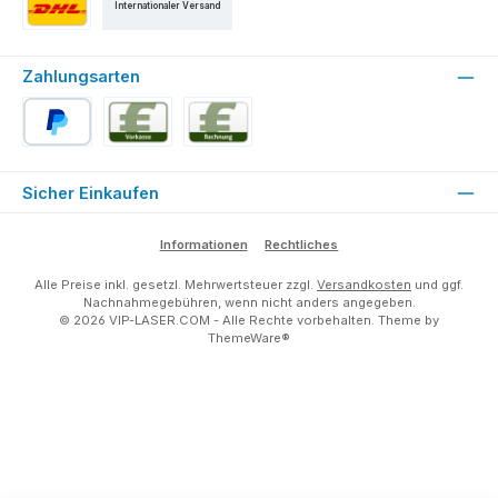
Internationaler Versand
Versand als DHL Paket
Zahlungsarten
PayPal
Vorkasse
Rechnung für Stammkunden (ab der 2. Bestell
Sicher Einkaufen
Informationen
Rechtliches
Alle Preise inkl. gesetzl. Mehrwertsteuer zzgl.
Versandkosten
und ggf.
Nachnahmegebühren, wenn nicht anders angegeben.
© 2026 VIP-LASER.COM - Alle Rechte vorbehalten. Theme by
ThemeWare®