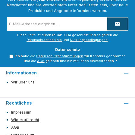
Newsletter und Sie werden stets unter den Ersten sein, über neue
Produkte und Angebote informiert werden.
E-
Mail-
Adresse
*
Diese Seite ist durch reCAPTCHA geschützt und es gelten die
Datenschutzrichtlinie
und
Nutzungsbedingungen
.
Datenschutz
Ich habe die
Datenschutzbestimmungen
zur Kenntnis genommen
und die
AGB
gelesen und bin mit ihnen einverstanden.
*
Informationen
Wir über uns
Rechtliches
Impressum
Widerrufsrecht
AGB