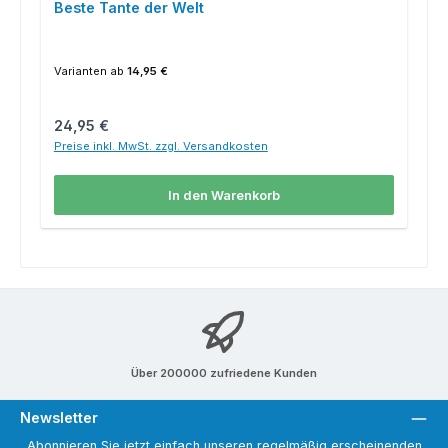
Beste Tante der Welt
Varianten ab
14,95 €
Regulärer Preis:
24,95 €
Preise inkl. MwSt. zzgl. Versandkosten
In den Warenkorb
Über 200000 zufriedene Kunden
Newsletter
Abonnieren Sie jetzt einfach unseren regelmäßig erscheinenden