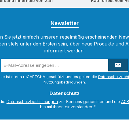
ersand innerhalb von 24h
Kauf direkt vom He
Newsletter
 Sie jetzt einfach unseren regelmäßig erscheinenden New
den stets unter den Ersten sein, über neue Produkte und 
informiert werden.
E-
Mail-
Adresse
ite ist durch reCAPTCHA geschützt und es gelten die
Datenschutzricht
*
Nutzungsbedingungen
.
Datenschutz
 die
Datenschutzbestimmungen
zur Kenntnis genommen und die
AG
bin mit ihnen einverstanden.
*