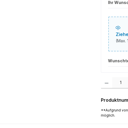
Ihr Wuns
Ziehe
(Max. 
Ihr Wu
Wunscht
Produkt Anzah
Produktnu
**Aufgrund von
möglich.