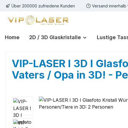
Über 200000 zufriedene Kunden
Versand innerhalb
m Hauptinhalt springen
Zur Suche springen
Zur Hauptnavigation springen
Home
2D / 3D Glaskristalle
Lustige Tas
VIP-LASER I 3D I Glasfo
Vaters / Opa in 3D! - P
Bildergalerie überspringen