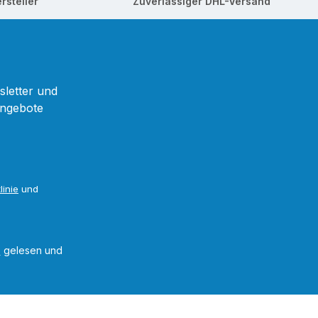
rsteller
Zuverlässiger DHL-Versand
sletter und
Angebote
linie
und
B
gelesen und