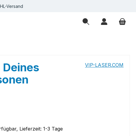
DHL-Versand
r Deines
VIP-LASER.COM
rsonen
eis:
€
fügbar, Lieferzeit: 1-3 Tage