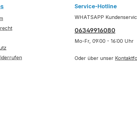
es
Service-Hotline
WHATSAPP Kundenservic
um
recht
06349916080
Mo-Fr, 09:00 - 16:00 Uhr
utz
iderrufen
Oder über unser
Kontaktf
. Bestellung)