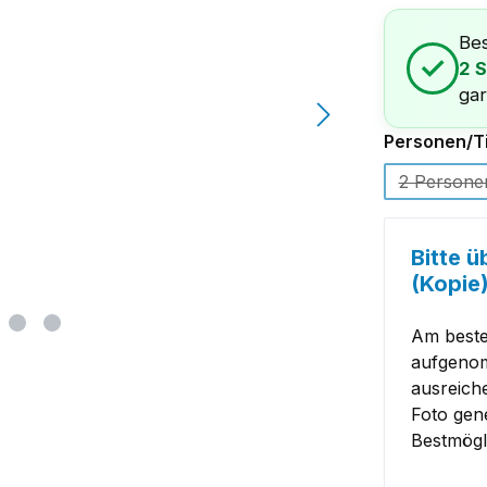
Bes
✓
2 
gar
Personen/Ti
2 Persone
(Diese
Bitte ü
(Kopie
Am besten
aufgenom
ausreiche
Foto gen
Bestmögl