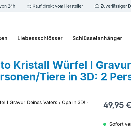
 von 24h
Kauf direkt vom Hersteller
Zuverlässiger 
sen
Liebessschlösser
Schlüsselanhänger
to Kristall Würfel I Gravu
ersonen/Tiere in 3D: 2 Pe
Regulärer Pr
49,95 
Sofort ver