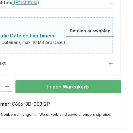
(Pflichtfeld)
chfoto
Dateien auswählen
 die Dateien hier hinein
1 Datei(en), max. 10 MB pro Datei)
nschfoto
ext
l: Gib den gewünschten Wert ein oder benutze die Schaltflächen um
In den Warenkorb
mmer:
C666-3D-003-2P
 Neuberechnungen im Warenkorb sind abweichende Endpreise