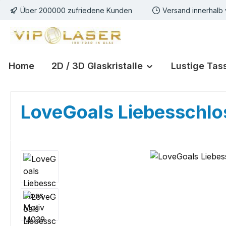
Über 200000 zufriedene Kunden
Versand innerhalb
m Hauptinhalt springen
Zur Suche springen
Zur Hauptnavigation springen
Home
2D / 3D Glaskristalle
Lustige Tas
LoveGoals Liebesschl
Bildergalerie überspringen