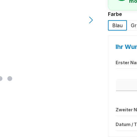
mo
auswä
Farbe
Blau
Gr
Ihr Wu
Erster N
Erster Na
Zweiter 
Datum / T