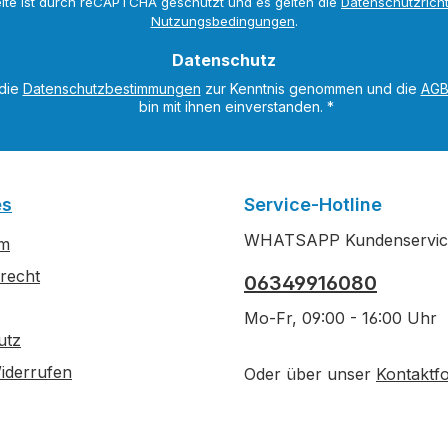
ite ist durch reCAPTCHA geschützt und es gelten die
Datenschutzricht
*
Nutzungsbedingungen
.
Datenschutz
 die
Datenschutzbestimmungen
zur Kenntnis genommen und die
AG
bin mit ihnen einverstanden.
*
es
Service-Hotline
WHATSAPP Kundenservic
um
recht
06349916080
Mo-Fr, 09:00 - 16:00 Uhr
utz
iderrufen
Oder über unser
Kontaktf