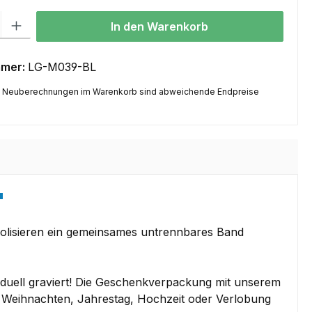
l: Gib den gewünschten Wert ein oder benutze die Schaltflächen um
In den Warenkorb
mmer:
LG-M039-BL
 Neuberechnungen im Warenkorb sind abweichende Endpreise
"
mbolisieren ein gemeinsames untrennbares Band
ividuell graviert! Die Geschenkverpackung mit unserem
, Weihnachten, Jahrestag, Hochzeit oder Verlobung