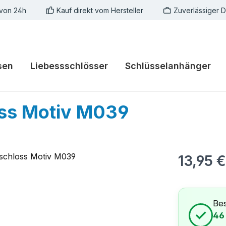
 von 24h
Kauf direkt vom Hersteller
Zuverlässiger 
sen
Liebessschlösser
Schlüsselanhänger
oss Motiv M039
Regulärer Pr
13,95 €
Bes
✓
46