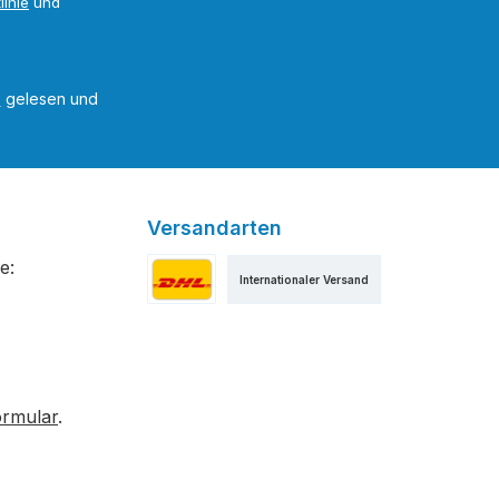
linie
und
B
gelesen und
Versandarten
e:
Internationaler Versand
Versand als DHL Paket
ormular
.