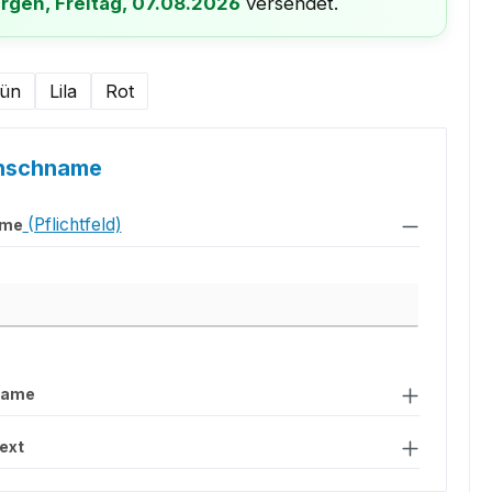
rgen, Freitag, 07.08.2026
versendet.
hlen
ün
Lila
Rot
nschname
(Pflichtfeld)
ame
me
Name
ext