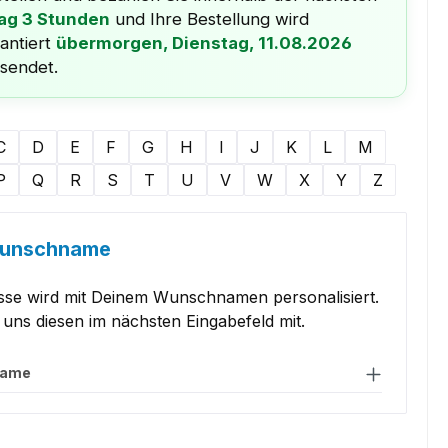
Tag 3 Stunden
und Ihre Bestellung wird
antiert
übermorgen, Dienstag, 11.08.2026
sendet.
uswählen
C
D
E
F
G
H
I
J
K
L
M
P
Q
R
S
T
U
V
W
X
Y
Z
Wunschname
sse wird mit Deinem Wunschnamen personalisiert.
le uns diesen im nächsten Eingabefeld mit.
name