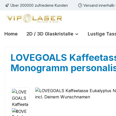
Über 200000 zufriedene Kunden
Versand innerhalb
m Hauptinhalt springen
Zur Suche springen
Zur Hauptnavigation springen
Home
2D / 3D Glaskristalle
Lustige Tas
LOVEGOALS Kaffeetass
Monogramm personalis
Bildergalerie überspringen