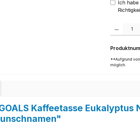
Ich habe 
Richtigke
Produkt Anzah
Produktnu
**Aufgrund von
möglich.
EGOALS Kaffeetasse Eukalyptu
m Wunschnamen"