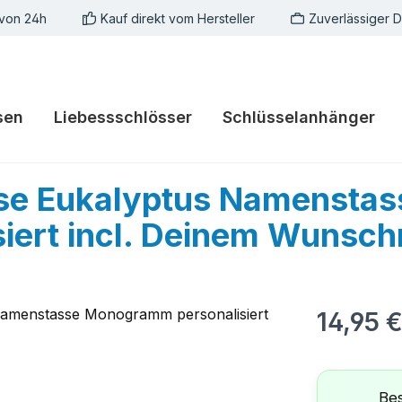
 von 24h
Kauf direkt vom Hersteller
Zuverlässiger 
sen
Liebessschlösser
Schlüsselanhänger
e Eukalyptus Namenstas
iert incl. Deinem Wunsc
Regulärer Pr
14,95 
Bes