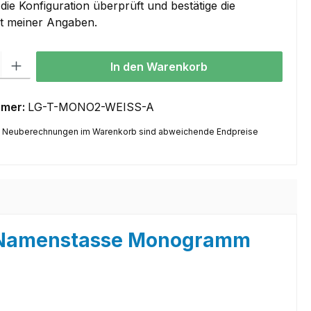
die Konfiguration überprüft und bestätige die
it meiner Angaben.
l: Gib den gewünschten Wert ein oder benutze die Schaltflächen um
In den Warenkorb
mmer:
LG-T-MONO2-WEISS-A
 Neuberechnungen im Warenkorb sind abweichende Endpreise
s Namenstasse Monogramm