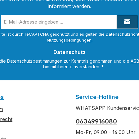
informiert werden.
E-
Mail-
Adresse
ite ist durch reCAPTCHA geschützt und es gelten die
Datenschutzricht
*
Nutzungsbedingungen
.
Datenschutz
 die
Datenschutzbestimmungen
zur Kenntnis genommen und die
AG
bin mit ihnen einverstanden.
*
es
Service-Hotline
WHATSAPP Kundenservic
um
recht
06349916080
Mo-Fr, 09:00 - 16:00 Uhr