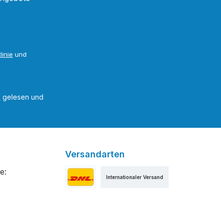
linie
und
B
gelesen und
Versandarten
e:
Internationaler Versand
Versand als DHL Paket