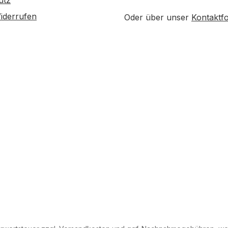
utz
iderrufen
Oder über unser
Kontaktf
. Bestellung)