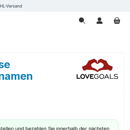
DHL-Versand
se
hnamen
eis:
€
tellen und bezahlen Sie innerhalb der nächsten