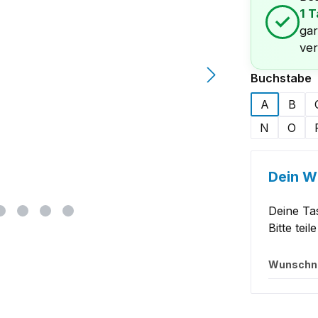
1 
✓
gar
ver
a
Buchstabe
A
B
N
O
Dein 
Deine Ta
Bitte tei
Wunsch