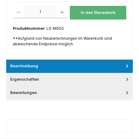
Produkt Anzahl: Gib den gewünschten Wert ein oder benutze die Schaltfl
In den Warenkorb
Produktnummer:
LS-M002
**Aufgrund von Neuberechnungen im Warenkorb sind
abweichende Endpreise möglich.
Beschreibung
Eigenschaften
Bewertungen