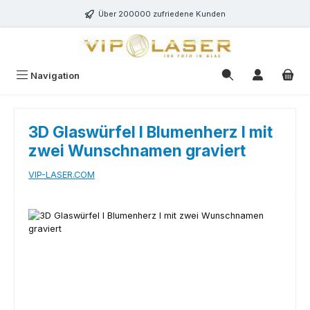
Zum Hauptinhalt springen
Über 200000 zufriedene Kunden
Navigation
3D Glaswürfel I Blumenherz I mit
zwei Wunschnamen graviert
VIP-LASER.COM
Bildergalerie überspringen