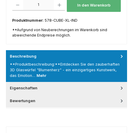
Produkt Anzahl: Gib den gewünschten Wert ein oder benutze die Schaltfl
In den Warenkorb
Produktnummer:
578-CUBE-XL-IND
**Aufgrund von Neuberechnungen im Warenkorb sind
abweichende Endpreise möglich.
Beschreibung
**Produktbeschreibung:**Entdecken Sie den zauberhaften
3D Glaswürfel "Blumenherz" - ein einzigartiges Kunstwerk,
das Emotion…
Mehr
Eigenschaften
Bewertungen