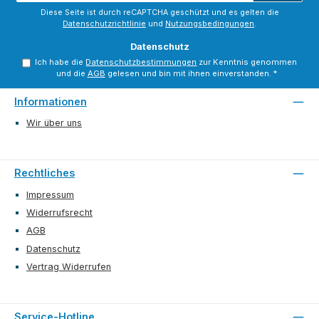
*
Diese Seite ist durch reCAPTCHA geschützt und es gelten die
Datenschutzrichtlinie
und
Nutzungsbedingungen
.
Datenschutz
Ich habe die
Datenschutzbestimmungen
zur Kenntnis genommen
und die
AGB
gelesen und bin mit ihnen einverstanden.
*
Informationen
Wir über uns
Rechtliches
Impressum
Widerrufsrecht
AGB
Datenschutz
Vertrag Widerrufen
Service-Hotline