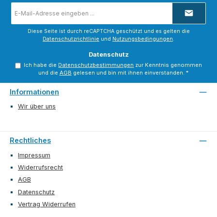
E-
Mail-
Adresse
*
Diese Seite ist durch reCAPTCHA geschützt und es gelten die
Datenschutzrichtlinie
und
Nutzungsbedingungen
.
Datenschutz
Ich habe die
Datenschutzbestimmungen
zur Kenntnis genommen
und die
AGB
gelesen und bin mit ihnen einverstanden.
*
Informationen
Wir über uns
Rechtliches
Impressum
Widerrufsrecht
AGB
Datenschutz
Vertrag Widerrufen