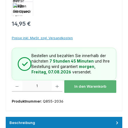
Regulärer Preis:
14,95 €
Preise inkl. MwSt. zzgl. Versandkosten
Bestellen und bezahlen Sie innerhalb der
nächsten
7 Stunden 45 Minuten
und Ihre
✓
Bestellung wird garantiert
morgen,
Freitag, 07.08.2026
versendet.
Produkt Anzahl: Gib den gewünschten Wert ein oder benutze die Schaltfl
In den Warenkorb
Produktnummer:
Q855-2036
Beschreibung