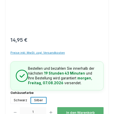
Regulärer Preis:
14,95 €
Preise inkl. MwSt. zzgl. Versandkosten
Bestellen und bezahlen Sie innerhalb der
nächsten
19 Stunden 43 Minuten
und
✓
Ihre Bestellung wird garantiert
morgen,
Freitag, 07.08.2026
versendet.
auswählen
Gehäusefarbe
Schwarz
Silber
Produkt Anzahl: Gib den gewünschten Wert ein oder benutze die Schaltfl
In den Warenkorb