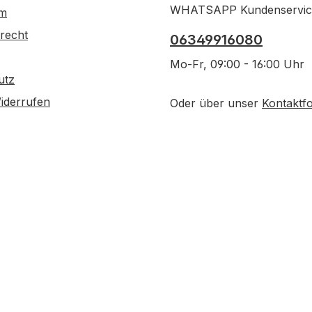
WHATSAPP Kundenservic
um
recht
06349916080
Mo-Fr, 09:00 - 16:00 Uhr
utz
iderrufen
Oder über unser
Kontaktf
. Bestellung)