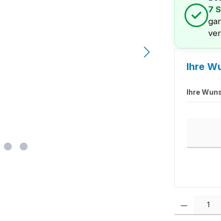
7 
✓
gar
ver
Ihre W
Ihre Wun
Ihre Wuns
Produkt Anzah