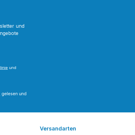
sletter und
Angebote
linie
und
B
gelesen und
Versandarten