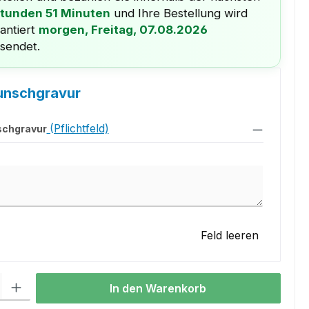
Stunden 51 Minuten
und Ihre Bestellung wird
antiert
morgen, Freitag, 07.08.2026
sendet.
unschgravur
(Pflichtfeld)
schgravur
chgravur
Feld leeren
l: Gib den gewünschten Wert ein oder benutze die Schaltflächen um
In den Warenkorb