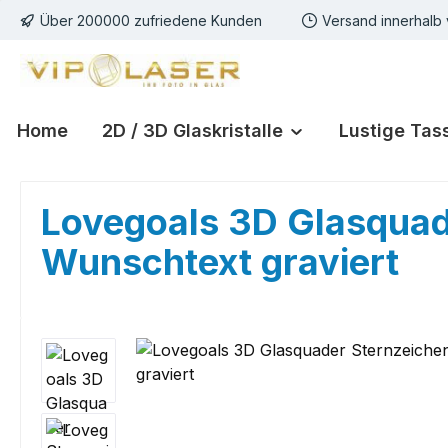
Über 200000 zufriedene Kunden
Versand innerhalb
m Hauptinhalt springen
Zur Suche springen
Zur Hauptnavigation springen
Home
2D / 3D Glaskristalle
Lustige Tas
Lovegoals 3D Glasquad
Wunschtext graviert
Bildergalerie überspringen