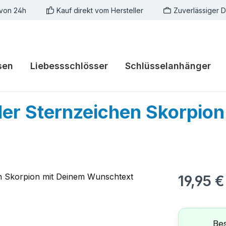
 von 24h
Kauf direkt vom Hersteller
Zuverlässiger 
sen
Liebessschlösser
Schlüsselanhänger
er Sternzeichen Skorpion
Regulärer Pr
19,95 €
Bes