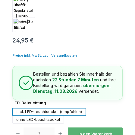
Regulärer Preis:
24,95 €
Preise inkl. MwSt. zzgl. Versandkosten
Bestellen und bezahlen Sie innerhalb der
nächsten
22 Stunden 7 Minuten
und Ihre
✓
Bestellung wird garantiert
übermorgen,
Dienstag, 11.08.2026
versendet.
auswählen
LED-Beleuchtung
incl. LED-Leuchtsockel (empfohlen)
ohne LED-Leuchtsockel
Produkt Anzahl: Gib den gewünschten Wert ein oder benutze die Schaltfl
In den Warenkorb