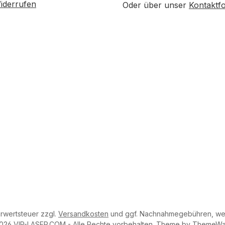
iderrufen
Oder über unser
Kontaktf
. Bestellung)
hrwertsteuer zzgl.
Versandkosten
und ggf. Nachnahmegebühren, wen
026 VIP-LASER.COM - Alle Rechte vorbehalten. Theme by
ThemeWa