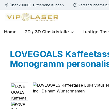
Über 200000 zufriedene Kunden
Versand innerhalb
m Hauptinhalt springen
Zur Suche springen
Zur Hauptnavigation springen
Home
2D / 3D Glaskristalle
Lustige Tas
LOVEGOALS Kaffeetass
Monogramm personalis
Bildergalerie überspringen