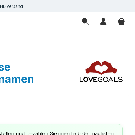
DHL-Versand
se
hnamen
eis:
€
tellen und bezahlen Sie innerhalb der nächsten