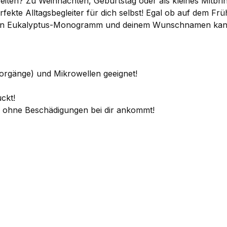
ten? Zu Weihnachten, Geburtstag oder als kleines Mitbrin
rfekte Alltagsbegleiter für dich selbst! Egal ob auf dem Fr
nen Eukalyptus-Monogramm und deinem Wunschnamen kannst 
vorgänge) und Mikrowellen geeignet!
ckt!
se ohne Beschädigungen bei dir ankommt!