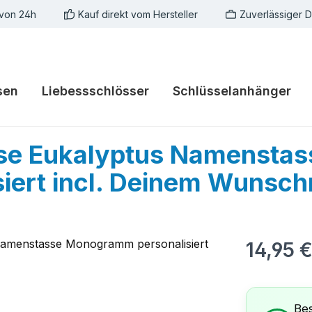
 von 24h
Kauf direkt vom Hersteller
Zuverlässiger 
sen
Liebessschlösser
Schlüsselanhänger
e Eukalyptus Namenstas
iert incl. Deinem Wunsc
Regulärer Pr
14,95 
Bes