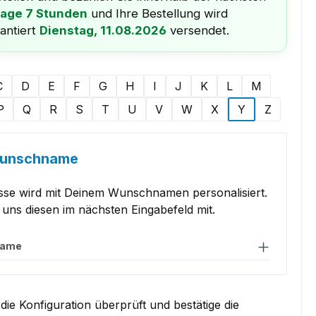
Tage 7 Stunden
und Ihre Bestellung wird
antiert
Dienstag, 11.08.2026
versendet.
uswählen
C
D
E
F
G
H
I
J
K
L
M
P
Q
R
S
T
U
V
W
X
Y
Z
Wunschname
sse wird mit Deinem Wunschnamen personalisiert.
le uns diesen im nächsten Eingabefeld mit.
name
die Konfiguration überprüft und bestätige die