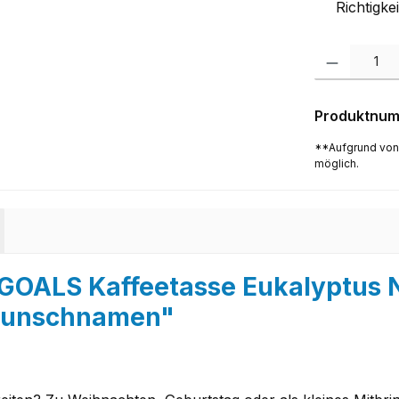
Richtigke
Produkt Anzah
Produktnu
**Aufgrund von
möglich.
EGOALS Kaffeetasse Eukalyptu
m Wunschnamen"