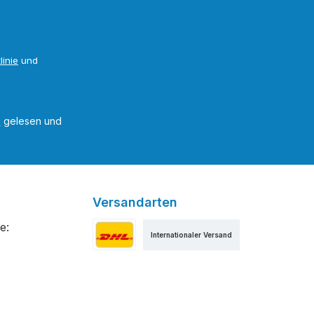
linie
und
B
gelesen und
Versandarten
e:
Internationaler Versand
Versand als DHL Paket