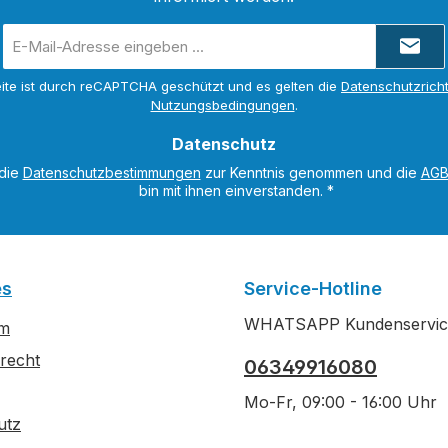
E-
Mail-
Adresse
ite ist durch reCAPTCHA geschützt und es gelten die
Datenschutzricht
*
Nutzungsbedingungen
.
Datenschutz
 die
Datenschutzbestimmungen
zur Kenntnis genommen und die
AG
bin mit ihnen einverstanden.
*
es
Service-Hotline
WHATSAPP Kundenservic
um
recht
06349916080
Mo-Fr, 09:00 - 16:00 Uhr
utz