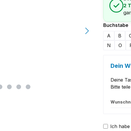
✓
2 
gar
a
Buchstabe
A
B
N
O
Dein 
Deine Ta
Bitte tei
Wunsch
Ich habe 