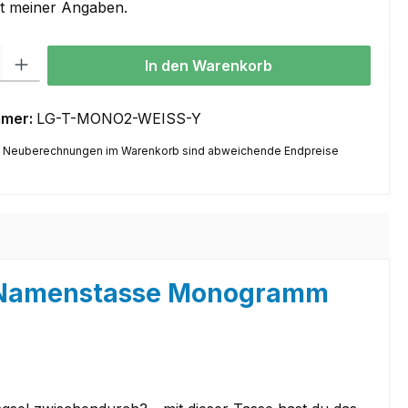
it meiner Angaben.
l: Gib den gewünschten Wert ein oder benutze die Schaltflächen um
In den Warenkorb
mmer:
LG-T-MONO2-WEISS-Y
 Neuberechnungen im Warenkorb sind abweichende Endpreise
s Namenstasse Monogramm