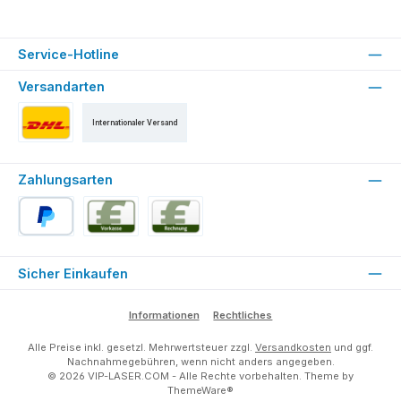
Service-Hotline
Versandarten
Internationaler Versand
Versand als DHL Paket
Zahlungsarten
PayPal
Vorkasse
Rechnung für Stammkunden (ab der 2. Bestell
Sicher Einkaufen
Informationen
Rechtliches
Alle Preise inkl. gesetzl. Mehrwertsteuer zzgl.
Versandkosten
und ggf.
Nachnahmegebühren, wenn nicht anders angegeben.
© 2026 VIP-LASER.COM - Alle Rechte vorbehalten. Theme by
ThemeWare®