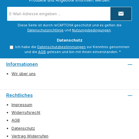
Produkte und Angebote informiert werden.
E-
Mail-
Adresse
*
Diese Seite ist durch reCAPTCHA geschützt und es gelten die
Datenschutzrichtlinie
und
Nutzungsbedingungen
.
Datenschutz
Ich habe die
Datenschutzbestimmungen
zur Kenntnis genommen
und die
AGB
gelesen und bin mit ihnen einverstanden.
*
Informationen
Wir über uns
Rechtliches
Impressum
Widerrufsrecht
AGB
Datenschutz
Vertrag Widerrufen